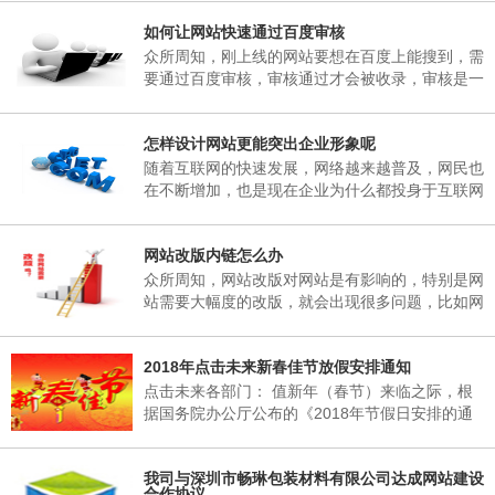
子研究决定，现将2018年春节放假事项通知如
如何让网站快速通过百度审核
下： 一、春节放假时间：为02月06日至02月25
日，02月25日(星期天)正常上班。 二、各部门接
众所周知，刚上线的网站要想在百度上能搜到，需
通知后，妥善安排好值班工作，并将各部门值班表
要通过百度审核，审核通过才会被收录，审核是一
于2018年02月06日下午17：00以前报公司办公
个漫长的过程，有的一两天，有的一个礼拜，有的
室。 三、各部门要...
一两个月，有的一直不收录。对于长时间不收录的
怎样设计网站更能突出企业形象呢
网站，很多站长想破脑袋都不知所措，这里深圳网
站建设小编介绍到，原因其实很简单，当网页被收
随着互联网的快速发展，网络越来越普及，网民也
录后搜索引擎会对一个网站进行审核，这期间搜索
在不断增加，也是现在企业为什么都投身于互联网
引擎只会更新首页，很少会收录其它内容，下面小
当中，要想在互联网有一席之地，就需要拥有一个
编来说说如何让网站快速通过百度审核需要做的五
自己的网站，能够突出企业形象，又能给企业带来
个方...
网站改版内链怎么办
收益。那么，怎样设计网站更能突出企业形象呢?
众所周知，网站改版对网站是有影响的，特别是网
站需要大幅度的改版，就会出现很多问题，比如网
站内链地址的改变，对网站的搜索引擎造成的影响
是非常的大的。所以我们经常不要随意的改变网站
2018年点击未来新春佳节放假安排通知
的URL，如果URL更改了，相当于重新做了一个网
站。
点击未来各部门： 值新年（春节）来临之际，根
据国务院办公厅公布的《2018年节假日安排的通
知》的有关规定，结合我公司实际情况，经领导班
子研究决定，现将2018年春节放假事项通知如
我司与深圳市畅琳包装材料有限公司达成网站建设
下： 一、春节放假时间：为02月06日至02月25
合作协议