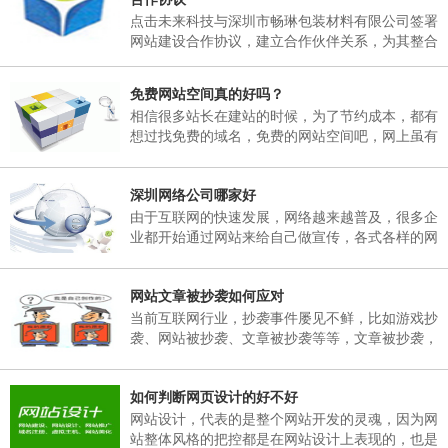
日，02月25日(星期天)正常上班。 二、各部门接
点击未来科技与深圳市畅琳包装材料有限公司签署
通知后，妥善安排好值班工作，并将各部门值班表
网站建设合作协议，建立合作伙伴关系，为其整合
于2018年02月06日下午17：00以前报公司办公
互联网资源，提供官方网站建设及空间租用，域名
室。 三、各部门要...
注册、网站维护服务
免费网站空间真的好吗？
相信很多站长在建站的时候，为了节约成本，都有
想过找免费的域名，免费的网站空间吧，网上虽有
免费的网站空间服务商，但是存在很多弊端，这里
根据深圳网站建设多年的经验跟大家说说免费网站
深圳网络公司哪家好
空间有哪些弊端。
由于互联网的快速发展，网络越来越普及，很多企
业都开始通过网站来给自己做宣传，各式各样的网
站也孕育而生，然而一个企业网站如何能在众多同
行业网站中突显出自己的独特之处。那就需要找一
网站文章被抄袭如何应对
个专业的网络公司制作，那么，深圳网络公司哪家
好呢？
当前互联网行业，抄袭事件屡见不鲜，比如游戏抄
袭、网站被抄袭、文章被抄袭等等，文章被抄袭，
在百度搜索同样的标题，会出现很多一样标题的文
章出现，并且内容完全一模一样，面对这样的抄
如何判断网页设计的好不好
袭，我们该如何应对呢？
网站设计，代表的是整个网站开发的灵魂，因为网
站整体风格的把控都是在网站设计上表现的，也是