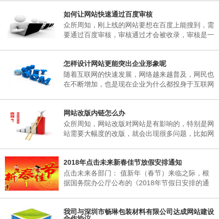
子研究决定，现将2018年春节放假事项通知如
如何让网站快速通过百度审核
下： 一、春节放假时间：为02月06日至02月25
日，02月25日(星期天)正常上班。 二、各部门接
众所周知，刚上线的网站要想在百度上能搜到，需
通知后，妥善安排好值班工作，并将各部门值班表
要通过百度审核，审核通过才会被收录，审核是一
于2018年02月06日下午17：00以前报公司办公
个漫长的过程，有的一两天，有的一个礼拜，有的
室。 三、各部门要...
一两个月，有的一直不收录。对于长时间不收录的
怎样设计网站更能突出企业形象呢
网站，很多站长想破脑袋都不知所措，这里深圳网
站建设小编介绍到，原因其实很简单，当网页被收
随着互联网的快速发展，网络越来越普及，网民也
录后搜索引擎会对一个网站进行审核，这期间搜索
在不断增加，也是现在企业为什么都投身于互联网
引擎只会更新首页，很少会收录其它内容，下面小
当中，要想在互联网有一席之地，就需要拥有一个
编来说说如何让网站快速通过百度审核需要做的五
自己的网站，能够突出企业形象，又能给企业带来
个方...
网站改版内链怎么办
收益。那么，怎样设计网站更能突出企业形象呢?
众所周知，网站改版对网站是有影响的，特别是网
站需要大幅度的改版，就会出现很多问题，比如网
站内链地址的改变，对网站的搜索引擎造成的影响
是非常的大的。所以我们经常不要随意的改变网站
2018年点击未来新春佳节放假安排通知
的URL，如果URL更改了，相当于重新做了一个网
站。
点击未来各部门： 值新年（春节）来临之际，根
据国务院办公厅公布的《2018年节假日安排的通
知》的有关规定，结合我公司实际情况，经领导班
子研究决定，现将2018年春节放假事项通知如
我司与深圳市畅琳包装材料有限公司达成网站建设
下： 一、春节放假时间：为02月06日至02月25
合作协议