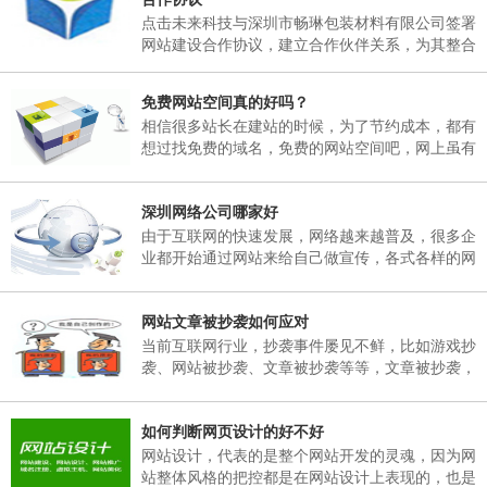
日，02月25日(星期天)正常上班。 二、各部门接
点击未来科技与深圳市畅琳包装材料有限公司签署
通知后，妥善安排好值班工作，并将各部门值班表
网站建设合作协议，建立合作伙伴关系，为其整合
于2018年02月06日下午17：00以前报公司办公
互联网资源，提供官方网站建设及空间租用，域名
室。 三、各部门要...
注册、网站维护服务
免费网站空间真的好吗？
相信很多站长在建站的时候，为了节约成本，都有
想过找免费的域名，免费的网站空间吧，网上虽有
免费的网站空间服务商，但是存在很多弊端，这里
根据深圳网站建设多年的经验跟大家说说免费网站
深圳网络公司哪家好
空间有哪些弊端。
由于互联网的快速发展，网络越来越普及，很多企
业都开始通过网站来给自己做宣传，各式各样的网
站也孕育而生，然而一个企业网站如何能在众多同
行业网站中突显出自己的独特之处。那就需要找一
网站文章被抄袭如何应对
个专业的网络公司制作，那么，深圳网络公司哪家
好呢？
当前互联网行业，抄袭事件屡见不鲜，比如游戏抄
袭、网站被抄袭、文章被抄袭等等，文章被抄袭，
在百度搜索同样的标题，会出现很多一样标题的文
章出现，并且内容完全一模一样，面对这样的抄
如何判断网页设计的好不好
袭，我们该如何应对呢？
网站设计，代表的是整个网站开发的灵魂，因为网
站整体风格的把控都是在网站设计上表现的，也是