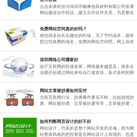
日，02月25日(星期天)正常上班。 二、各部门接
点击未来科技与深圳市畅琳包装材料有限公司签署
通知后，妥善安排好值班工作，并将各部门值班表
网站建设合作协议，建立合作伙伴关系，为其整合
于2018年02月06日下午17：00以前报公司办公
互联网资源，提供官方网站建设及空间租用，域名
室。 三、各部门要...
注册、网站维护服务
免费网站空间真的好吗？
相信很多站长在建站的时候，为了节约成本，都有
想过找免费的域名，免费的网站空间吧，网上虽有
免费的网站空间服务商，但是存在很多弊端，这里
根据深圳网站建设多年的经验跟大家说说免费网站
深圳网络公司哪家好
空间有哪些弊端。
由于互联网的快速发展，网络越来越普及，很多企
业都开始通过网站来给自己做宣传，各式各样的网
站也孕育而生，然而一个企业网站如何能在众多同
行业网站中突显出自己的独特之处。那就需要找一
网站文章被抄袭如何应对
个专业的网络公司制作，那么，深圳网络公司哪家
好呢？
当前互联网行业，抄袭事件屡见不鲜，比如游戏抄
袭、网站被抄袭、文章被抄袭等等，文章被抄袭，
在百度搜索同样的标题，会出现很多一样标题的文
章出现，并且内容完全一模一样，面对这样的抄
如何判断网页设计的好不好
袭，我们该如何应对呢？
网站设计，代表的是整个网站开发的灵魂，因为网
站整体风格的把控都是在网站设计上表现的，也是