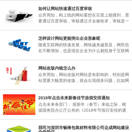
子研究决定，现将2018年春节放假事项通知如
如何让网站快速通过百度审核
下： 一、春节放假时间：为02月06日至02月25
日，02月25日(星期天)正常上班。 二、各部门接
众所周知，刚上线的网站要想在百度上能搜到，需
通知后，妥善安排好值班工作，并将各部门值班表
要通过百度审核，审核通过才会被收录，审核是一
于2018年02月06日下午17：00以前报公司办公
个漫长的过程，有的一两天，有的一个礼拜，有的
室。 三、各部门要...
一两个月，有的一直不收录。对于长时间不收录的
怎样设计网站更能突出企业形象呢
网站，很多站长想破脑袋都不知所措，这里深圳网
站建设小编介绍到，原因其实很简单，当网页被收
随着互联网的快速发展，网络越来越普及，网民也
录后搜索引擎会对一个网站进行审核，这期间搜索
在不断增加，也是现在企业为什么都投身于互联网
引擎只会更新首页，很少会收录其它内容，下面小
当中，要想在互联网有一席之地，就需要拥有一个
编来说说如何让网站快速通过百度审核需要做的五
自己的网站，能够突出企业形象，又能给企业带来
个方...
网站改版内链怎么办
收益。那么，怎样设计网站更能突出企业形象呢?
众所周知，网站改版对网站是有影响的，特别是网
站需要大幅度的改版，就会出现很多问题，比如网
站内链地址的改变，对网站的搜索引擎造成的影响
是非常的大的。所以我们经常不要随意的改变网站
2018年点击未来新春佳节放假安排通知
的URL，如果URL更改了，相当于重新做了一个网
站。
点击未来各部门： 值新年（春节）来临之际，根
据国务院办公厅公布的《2018年节假日安排的通
知》的有关规定，结合我公司实际情况，经领导班
子研究决定，现将2018年春节放假事项通知如
我司与深圳市畅琳包装材料有限公司达成网站建设
下： 一、春节放假时间：为02月06日至02月25
合作协议