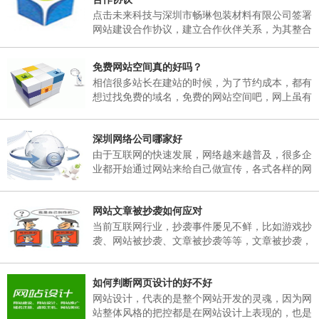
日，02月25日(星期天)正常上班。 二、各部门接
点击未来科技与深圳市畅琳包装材料有限公司签署
通知后，妥善安排好值班工作，并将各部门值班表
网站建设合作协议，建立合作伙伴关系，为其整合
于2018年02月06日下午17：00以前报公司办公
互联网资源，提供官方网站建设及空间租用，域名
室。 三、各部门要...
注册、网站维护服务
免费网站空间真的好吗？
相信很多站长在建站的时候，为了节约成本，都有
想过找免费的域名，免费的网站空间吧，网上虽有
免费的网站空间服务商，但是存在很多弊端，这里
根据深圳网站建设多年的经验跟大家说说免费网站
深圳网络公司哪家好
空间有哪些弊端。
由于互联网的快速发展，网络越来越普及，很多企
业都开始通过网站来给自己做宣传，各式各样的网
站也孕育而生，然而一个企业网站如何能在众多同
行业网站中突显出自己的独特之处。那就需要找一
网站文章被抄袭如何应对
个专业的网络公司制作，那么，深圳网络公司哪家
好呢？
当前互联网行业，抄袭事件屡见不鲜，比如游戏抄
袭、网站被抄袭、文章被抄袭等等，文章被抄袭，
在百度搜索同样的标题，会出现很多一样标题的文
章出现，并且内容完全一模一样，面对这样的抄
如何判断网页设计的好不好
袭，我们该如何应对呢？
网站设计，代表的是整个网站开发的灵魂，因为网
站整体风格的把控都是在网站设计上表现的，也是