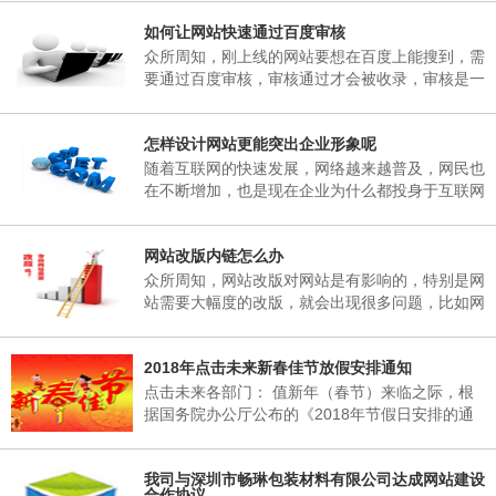
子研究决定，现将2018年春节放假事项通知如
如何让网站快速通过百度审核
下： 一、春节放假时间：为02月06日至02月25
日，02月25日(星期天)正常上班。 二、各部门接
众所周知，刚上线的网站要想在百度上能搜到，需
通知后，妥善安排好值班工作，并将各部门值班表
要通过百度审核，审核通过才会被收录，审核是一
于2018年02月06日下午17：00以前报公司办公
个漫长的过程，有的一两天，有的一个礼拜，有的
室。 三、各部门要...
一两个月，有的一直不收录。对于长时间不收录的
怎样设计网站更能突出企业形象呢
网站，很多站长想破脑袋都不知所措，这里深圳网
站建设小编介绍到，原因其实很简单，当网页被收
随着互联网的快速发展，网络越来越普及，网民也
录后搜索引擎会对一个网站进行审核，这期间搜索
在不断增加，也是现在企业为什么都投身于互联网
引擎只会更新首页，很少会收录其它内容，下面小
当中，要想在互联网有一席之地，就需要拥有一个
编来说说如何让网站快速通过百度审核需要做的五
自己的网站，能够突出企业形象，又能给企业带来
个方...
网站改版内链怎么办
收益。那么，怎样设计网站更能突出企业形象呢?
众所周知，网站改版对网站是有影响的，特别是网
站需要大幅度的改版，就会出现很多问题，比如网
站内链地址的改变，对网站的搜索引擎造成的影响
是非常的大的。所以我们经常不要随意的改变网站
2018年点击未来新春佳节放假安排通知
的URL，如果URL更改了，相当于重新做了一个网
站。
点击未来各部门： 值新年（春节）来临之际，根
据国务院办公厅公布的《2018年节假日安排的通
知》的有关规定，结合我公司实际情况，经领导班
子研究决定，现将2018年春节放假事项通知如
我司与深圳市畅琳包装材料有限公司达成网站建设
下： 一、春节放假时间：为02月06日至02月25
合作协议