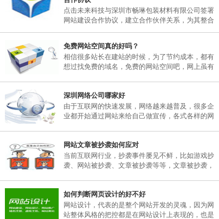
日，02月25日(星期天)正常上班。 二、各部门接
点击未来科技与深圳市畅琳包装材料有限公司签署
通知后，妥善安排好值班工作，并将各部门值班表
网站建设合作协议，建立合作伙伴关系，为其整合
于2018年02月06日下午17：00以前报公司办公
互联网资源，提供官方网站建设及空间租用，域名
室。 三、各部门要...
注册、网站维护服务
免费网站空间真的好吗？
相信很多站长在建站的时候，为了节约成本，都有
想过找免费的域名，免费的网站空间吧，网上虽有
免费的网站空间服务商，但是存在很多弊端，这里
根据深圳网站建设多年的经验跟大家说说免费网站
深圳网络公司哪家好
空间有哪些弊端。
由于互联网的快速发展，网络越来越普及，很多企
业都开始通过网站来给自己做宣传，各式各样的网
站也孕育而生，然而一个企业网站如何能在众多同
行业网站中突显出自己的独特之处。那就需要找一
网站文章被抄袭如何应对
个专业的网络公司制作，那么，深圳网络公司哪家
好呢？
当前互联网行业，抄袭事件屡见不鲜，比如游戏抄
袭、网站被抄袭、文章被抄袭等等，文章被抄袭，
在百度搜索同样的标题，会出现很多一样标题的文
章出现，并且内容完全一模一样，面对这样的抄
如何判断网页设计的好不好
袭，我们该如何应对呢？
网站设计，代表的是整个网站开发的灵魂，因为网
站整体风格的把控都是在网站设计上表现的，也是