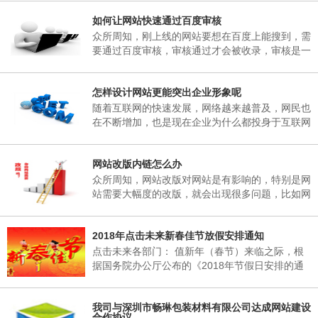
子研究决定，现将2018年春节放假事项通知如
如何让网站快速通过百度审核
下： 一、春节放假时间：为02月06日至02月25
日，02月25日(星期天)正常上班。 二、各部门接
众所周知，刚上线的网站要想在百度上能搜到，需
通知后，妥善安排好值班工作，并将各部门值班表
要通过百度审核，审核通过才会被收录，审核是一
于2018年02月06日下午17：00以前报公司办公
个漫长的过程，有的一两天，有的一个礼拜，有的
室。 三、各部门要...
一两个月，有的一直不收录。对于长时间不收录的
怎样设计网站更能突出企业形象呢
网站，很多站长想破脑袋都不知所措，这里深圳网
站建设小编介绍到，原因其实很简单，当网页被收
随着互联网的快速发展，网络越来越普及，网民也
录后搜索引擎会对一个网站进行审核，这期间搜索
在不断增加，也是现在企业为什么都投身于互联网
引擎只会更新首页，很少会收录其它内容，下面小
当中，要想在互联网有一席之地，就需要拥有一个
编来说说如何让网站快速通过百度审核需要做的五
自己的网站，能够突出企业形象，又能给企业带来
个方...
网站改版内链怎么办
收益。那么，怎样设计网站更能突出企业形象呢?
众所周知，网站改版对网站是有影响的，特别是网
站需要大幅度的改版，就会出现很多问题，比如网
站内链地址的改变，对网站的搜索引擎造成的影响
是非常的大的。所以我们经常不要随意的改变网站
2018年点击未来新春佳节放假安排通知
的URL，如果URL更改了，相当于重新做了一个网
站。
点击未来各部门： 值新年（春节）来临之际，根
据国务院办公厅公布的《2018年节假日安排的通
知》的有关规定，结合我公司实际情况，经领导班
子研究决定，现将2018年春节放假事项通知如
我司与深圳市畅琳包装材料有限公司达成网站建设
下： 一、春节放假时间：为02月06日至02月25
合作协议