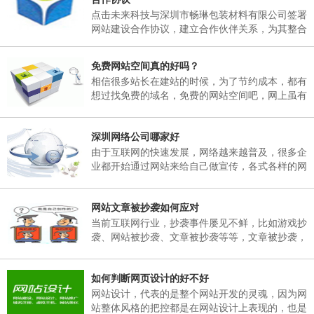
日，02月25日(星期天)正常上班。 二、各部门接
点击未来科技与深圳市畅琳包装材料有限公司签署
通知后，妥善安排好值班工作，并将各部门值班表
网站建设合作协议，建立合作伙伴关系，为其整合
于2018年02月06日下午17：00以前报公司办公
互联网资源，提供官方网站建设及空间租用，域名
室。 三、各部门要...
注册、网站维护服务
免费网站空间真的好吗？
相信很多站长在建站的时候，为了节约成本，都有
想过找免费的域名，免费的网站空间吧，网上虽有
免费的网站空间服务商，但是存在很多弊端，这里
根据深圳网站建设多年的经验跟大家说说免费网站
深圳网络公司哪家好
空间有哪些弊端。
由于互联网的快速发展，网络越来越普及，很多企
业都开始通过网站来给自己做宣传，各式各样的网
站也孕育而生，然而一个企业网站如何能在众多同
行业网站中突显出自己的独特之处。那就需要找一
网站文章被抄袭如何应对
个专业的网络公司制作，那么，深圳网络公司哪家
好呢？
当前互联网行业，抄袭事件屡见不鲜，比如游戏抄
袭、网站被抄袭、文章被抄袭等等，文章被抄袭，
在百度搜索同样的标题，会出现很多一样标题的文
章出现，并且内容完全一模一样，面对这样的抄
如何判断网页设计的好不好
袭，我们该如何应对呢？
网站设计，代表的是整个网站开发的灵魂，因为网
站整体风格的把控都是在网站设计上表现的，也是