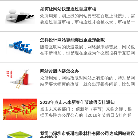
子研究决定，现将2018年春节放假事项通知如
如何让网站快速通过百度审核
下： 一、春节放假时间：为02月06日至02月25
日，02月25日(星期天)正常上班。 二、各部门接
众所周知，刚上线的网站要想在百度上能搜到，需
通知后，妥善安排好值班工作，并将各部门值班表
要通过百度审核，审核通过才会被收录，审核是一
于2018年02月06日下午17：00以前报公司办公
个漫长的过程，有的一两天，有的一个礼拜，有的
室。 三、各部门要...
一两个月，有的一直不收录。对于长时间不收录的
怎样设计网站更能突出企业形象呢
网站，很多站长想破脑袋都不知所措，这里深圳网
站建设小编介绍到，原因其实很简单，当网页被收
随着互联网的快速发展，网络越来越普及，网民也
录后搜索引擎会对一个网站进行审核，这期间搜索
在不断增加，也是现在企业为什么都投身于互联网
引擎只会更新首页，很少会收录其它内容，下面小
当中，要想在互联网有一席之地，就需要拥有一个
编来说说如何让网站快速通过百度审核需要做的五
自己的网站，能够突出企业形象，又能给企业带来
个方...
网站改版内链怎么办
收益。那么，怎样设计网站更能突出企业形象呢?
众所周知，网站改版对网站是有影响的，特别是网
站需要大幅度的改版，就会出现很多问题，比如网
站内链地址的改变，对网站的搜索引擎造成的影响
是非常的大的。所以我们经常不要随意的改变网站
2018年点击未来新春佳节放假安排通知
的URL，如果URL更改了，相当于重新做了一个网
站。
点击未来各部门： 值新年（春节）来临之际，根
据国务院办公厅公布的《2018年节假日安排的通
知》的有关规定，结合我公司实际情况，经领导班
子研究决定，现将2018年春节放假事项通知如
我司与深圳市畅琳包装材料有限公司达成网站建设
下： 一、春节放假时间：为02月06日至02月25
合作协议