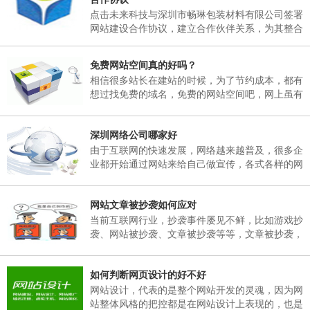
日，02月25日(星期天)正常上班。 二、各部门接
点击未来科技与深圳市畅琳包装材料有限公司签署
通知后，妥善安排好值班工作，并将各部门值班表
网站建设合作协议，建立合作伙伴关系，为其整合
于2018年02月06日下午17：00以前报公司办公
互联网资源，提供官方网站建设及空间租用，域名
室。 三、各部门要...
注册、网站维护服务
免费网站空间真的好吗？
相信很多站长在建站的时候，为了节约成本，都有
想过找免费的域名，免费的网站空间吧，网上虽有
免费的网站空间服务商，但是存在很多弊端，这里
根据深圳网站建设多年的经验跟大家说说免费网站
深圳网络公司哪家好
空间有哪些弊端。
由于互联网的快速发展，网络越来越普及，很多企
业都开始通过网站来给自己做宣传，各式各样的网
站也孕育而生，然而一个企业网站如何能在众多同
行业网站中突显出自己的独特之处。那就需要找一
网站文章被抄袭如何应对
个专业的网络公司制作，那么，深圳网络公司哪家
好呢？
当前互联网行业，抄袭事件屡见不鲜，比如游戏抄
袭、网站被抄袭、文章被抄袭等等，文章被抄袭，
在百度搜索同样的标题，会出现很多一样标题的文
章出现，并且内容完全一模一样，面对这样的抄
如何判断网页设计的好不好
袭，我们该如何应对呢？
网站设计，代表的是整个网站开发的灵魂，因为网
站整体风格的把控都是在网站设计上表现的，也是