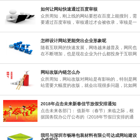
子研究决定，现将2018年春节放假事项通知如
如何让网站快速通过百度审核
下： 一、春节放假时间：为02月06日至02月25
日，02月25日(星期天)正常上班。 二、各部门接
众所周知，刚上线的网站要想在百度上能搜到，需
通知后，妥善安排好值班工作，并将各部门值班表
要通过百度审核，审核通过才会被收录，审核是一
于2018年02月06日下午17：00以前报公司办公
个漫长的过程，有的一两天，有的一个礼拜，有的
室。 三、各部门要...
一两个月，有的一直不收录。对于长时间不收录的
怎样设计网站更能突出企业形象呢
网站，很多站长想破脑袋都不知所措，这里深圳网
站建设小编介绍到，原因其实很简单，当网页被收
随着互联网的快速发展，网络越来越普及，网民也
录后搜索引擎会对一个网站进行审核，这期间搜索
在不断增加，也是现在企业为什么都投身于互联网
引擎只会更新首页，很少会收录其它内容，下面小
当中，要想在互联网有一席之地，就需要拥有一个
编来说说如何让网站快速通过百度审核需要做的五
自己的网站，能够突出企业形象，又能给企业带来
个方...
网站改版内链怎么办
收益。那么，怎样设计网站更能突出企业形象呢?
众所周知，网站改版对网站是有影响的，特别是网
站需要大幅度的改版，就会出现很多问题，比如网
站内链地址的改变，对网站的搜索引擎造成的影响
是非常的大的。所以我们经常不要随意的改变网站
2018年点击未来新春佳节放假安排通知
的URL，如果URL更改了，相当于重新做了一个网
站。
点击未来各部门： 值新年（春节）来临之际，根
据国务院办公厅公布的《2018年节假日安排的通
知》的有关规定，结合我公司实际情况，经领导班
子研究决定，现将2018年春节放假事项通知如
我司与深圳市畅琳包装材料有限公司达成网站建设
下： 一、春节放假时间：为02月06日至02月25
合作协议