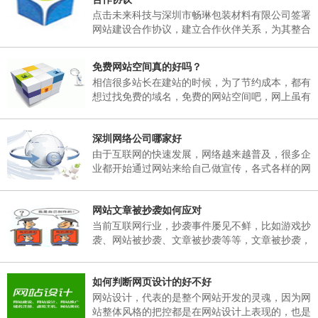
日，02月25日(星期天)正常上班。 二、各部门接
点击未来科技与深圳市畅琳包装材料有限公司签署
通知后，妥善安排好值班工作，并将各部门值班表
网站建设合作协议，建立合作伙伴关系，为其整合
于2018年02月06日下午17：00以前报公司办公
互联网资源，提供官方网站建设及空间租用，域名
室。 三、各部门要...
注册、网站维护服务
免费网站空间真的好吗？
相信很多站长在建站的时候，为了节约成本，都有
想过找免费的域名，免费的网站空间吧，网上虽有
免费的网站空间服务商，但是存在很多弊端，这里
根据深圳网站建设多年的经验跟大家说说免费网站
深圳网络公司哪家好
空间有哪些弊端。
由于互联网的快速发展，网络越来越普及，很多企
业都开始通过网站来给自己做宣传，各式各样的网
站也孕育而生，然而一个企业网站如何能在众多同
行业网站中突显出自己的独特之处。那就需要找一
网站文章被抄袭如何应对
个专业的网络公司制作，那么，深圳网络公司哪家
好呢？
当前互联网行业，抄袭事件屡见不鲜，比如游戏抄
袭、网站被抄袭、文章被抄袭等等，文章被抄袭，
在百度搜索同样的标题，会出现很多一样标题的文
章出现，并且内容完全一模一样，面对这样的抄
如何判断网页设计的好不好
袭，我们该如何应对呢？
网站设计，代表的是整个网站开发的灵魂，因为网
站整体风格的把控都是在网站设计上表现的，也是