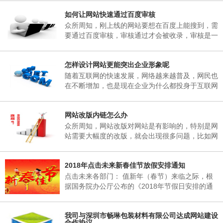
子研究决定，现将2018年春节放假事项通知如
如何让网站快速通过百度审核
下： 一、春节放假时间：为02月06日至02月25
日，02月25日(星期天)正常上班。 二、各部门接
众所周知，刚上线的网站要想在百度上能搜到，需
通知后，妥善安排好值班工作，并将各部门值班表
要通过百度审核，审核通过才会被收录，审核是一
于2018年02月06日下午17：00以前报公司办公
个漫长的过程，有的一两天，有的一个礼拜，有的
室。 三、各部门要...
一两个月，有的一直不收录。对于长时间不收录的
怎样设计网站更能突出企业形象呢
网站，很多站长想破脑袋都不知所措，这里深圳网
站建设小编介绍到，原因其实很简单，当网页被收
随着互联网的快速发展，网络越来越普及，网民也
录后搜索引擎会对一个网站进行审核，这期间搜索
在不断增加，也是现在企业为什么都投身于互联网
引擎只会更新首页，很少会收录其它内容，下面小
当中，要想在互联网有一席之地，就需要拥有一个
编来说说如何让网站快速通过百度审核需要做的五
自己的网站，能够突出企业形象，又能给企业带来
个方...
网站改版内链怎么办
收益。那么，怎样设计网站更能突出企业形象呢?
众所周知，网站改版对网站是有影响的，特别是网
站需要大幅度的改版，就会出现很多问题，比如网
站内链地址的改变，对网站的搜索引擎造成的影响
是非常的大的。所以我们经常不要随意的改变网站
2018年点击未来新春佳节放假安排通知
的URL，如果URL更改了，相当于重新做了一个网
站。
点击未来各部门： 值新年（春节）来临之际，根
据国务院办公厅公布的《2018年节假日安排的通
知》的有关规定，结合我公司实际情况，经领导班
子研究决定，现将2018年春节放假事项通知如
我司与深圳市畅琳包装材料有限公司达成网站建设
下： 一、春节放假时间：为02月06日至02月25
合作协议